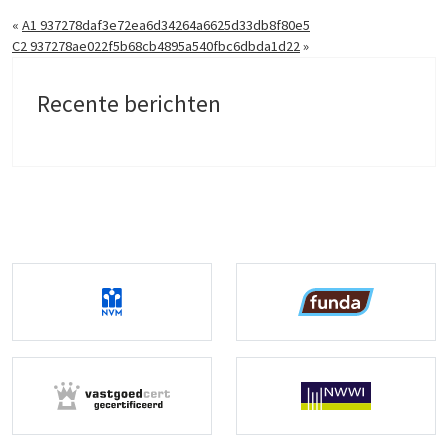
«
A1 937278daf3e72ea6d34264a6625d33db8f80e5
C2 937278ae022f5b68cb4895a540fbc6dbda1d22
»
Recente berichten