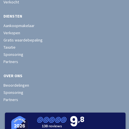
Verkocht
DIENSTEN
Aankoopmakelaar
Verkopen
Gratis waardebepaling
Taxatie
Sponsoring
Partners
OVER ONS
Beoordelingen
Sponsoring
Partners
9
,8
138 reviews