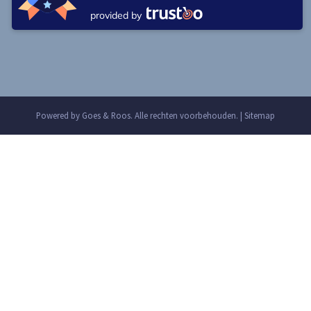
provided by
Powered by
Goes & Roos
.
Alle rechten voorbehouden
. |
Sitemap