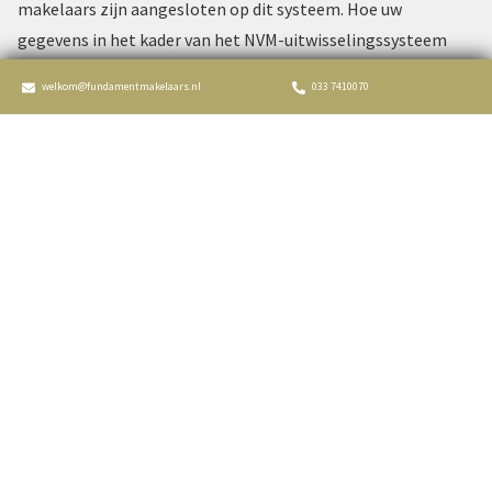
makelaars zijn aangesloten op dit systeem. Hoe uw
gegevens in het kader van het NVM-uitwisselingssysteem
worden gebruikt kunt u hierna lezen.
welkom@fundamentmakelaars.nl
033 7410070
Over de NVM
De NVM is de grootste Nederlandse vereniging voor
makelaars en vastgoeddeskundigen. De NVM biedt
ondersteuning aan de bij haar aangesloten makelaars en
beheert het centrale uitwisselingssysteem waarmee NVM-
makelaars onderling informatie kunnen delen over
woningen en andere onroerende zaken. De NVM is gevestigd
in Nieuwegein.
Welke gegevens worden door de NVM vastgelegd?
Via een automatische koppeling ontvangt de NVM een deel
van de gegevens die door makelaars zijn vastgelegd. Dit