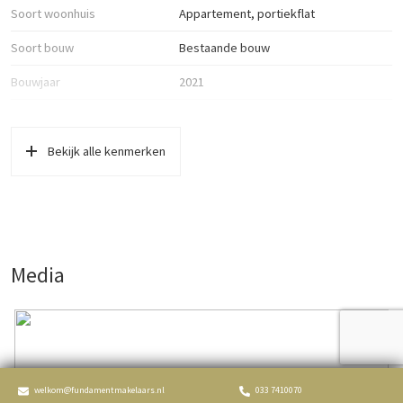
Soort woonhuis
Appartement, portiekflat
Soort bouw
Bestaande bouw
Bouwjaar
2021
Soort dak
Overig
Ligging
In woonwijk, vrij uitzicht
Bekijk alle kenmerken
Oppervlakten en inhoud
Wonen
84 m²
Gebouwgebonden Buitenruimte
10 m²
Media
Externe bergruimte
13 m²
Inhoud
274 m³
Indeling
welkom@fundamentmakelaars.nl
033 7410070