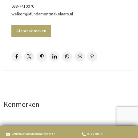
033-7410070
welkom@fundamentmakelaars.nl
Afspraak maken
Kenmerken
Aangeboden sinds
6+ maanden
welkom@fundamentmakelaars.nl
033 7410070