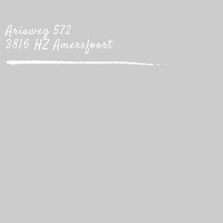
Ariaweg 572
3816 HZ Amersfoort