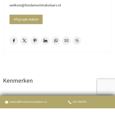
welkom@fundamentmakelaars.nl
Afspraak maken
Kenmerken
welkom@fundamentmakelaars.nl
033 7410070
Aangeboden sinds
6+ maanden
Status
Aangekocht