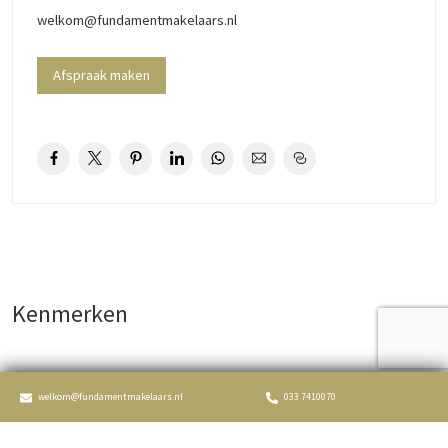
welkom@fundamentmakelaars.nl
Afspraak maken
Kenmerken
welkom@fundamentmakelaars.nl
033 7410070
Aangeboden sinds
6+ maanden
Status
Aangekocht