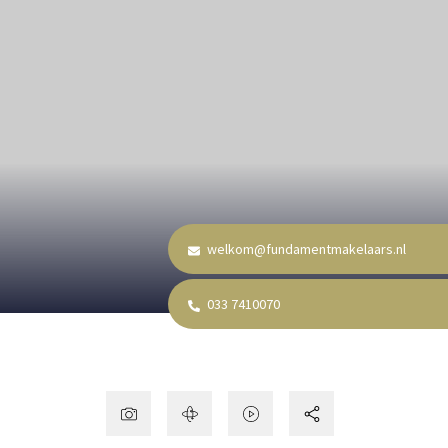
welkom@fundamentmakelaars.nl
033 7410070