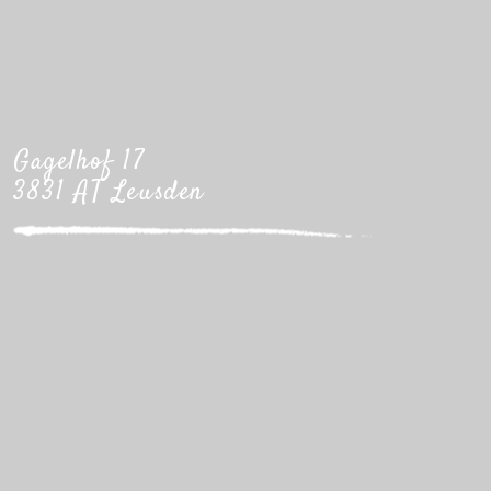
Gagelhof 17
3831 AT Leusden