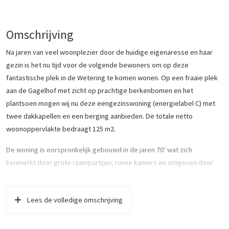
Omschrijving
Na jaren van veel woonplezier door de huidige eigenaresse en haar
gezin is het nu tijd voor de volgende bewoners om op deze
fantastische plek in de Wetering te komen wonen. Op een fraaie plek
aan de Gagelhof met zicht op prachtige berkenbomen en het
plantsoen mogen wij nu deze eengezinswoning (energielabel C) met
twee dakkapellen en een berging aanbieden. De totale netto
woonoppervlakte bedraagt 125 m2.
De woning is oorspronkelijk gebouwd in de jaren 70’ wat zich
kenmerkt door grote raampartijen, ruime kamers en omgeven door
groen. Uniek is de autoluwe ligging waardoor je uitzicht niet wordt
belemmerd door de klusbus van de buurman!
Lees de volledige omschrijving
Wij vertellen je graag hoe de woning ingedeeld is.