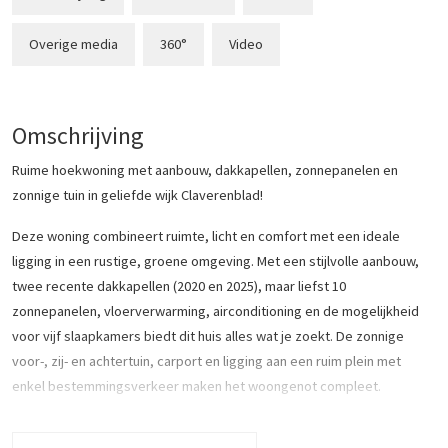
Overige media
360°
Video
Omschrijving
Ruime hoekwoning met aanbouw, dakkapellen, zonnepanelen en
zonnige tuin in geliefde wijk Claverenblad!
Deze woning combineert ruimte, licht en comfort met een ideale
ligging in een rustige, groene omgeving. Met een stijlvolle aanbouw,
twee recente dakkapellen (2020 en 2025), maar liefst 10
zonnepanelen, vloerverwarming, airconditioning en de mogelijkheid
voor vijf slaapkamers biedt dit huis alles wat je zoekt. De zonnige
voor-, zij- en achtertuin, carport en ligging aan een ruim plein met
enkel bestemmingsverkeer maken het woongenot compleet.
In de directe omgeving vind je winkelcentrum De Hamershof, scholen,