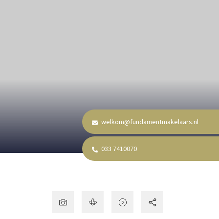
welkom@fundamentmakelaars.nl
033 7410070