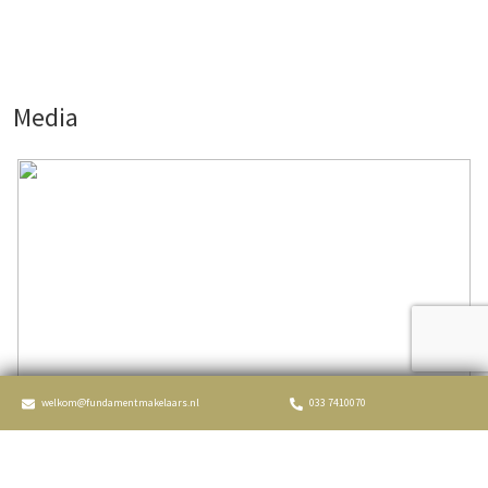
Oppervlakten en inhoud
Wonen
116 m²
Externe bergruimte
5 m²
Media
Perceel
163 m²
Inhoud
400 m³
Indeling
Aantal kamers
6 kamers (5 slaapkamers)
Aantal badkamers
1 badkamer
Badkamervoorzieningen
Douche, toilet, wastafel
welkom@fundamentmakelaars.nl
033 7410070
Aantal woonlagen
4
Voorzieningen
Glasvezel kabel, natuurlijke ventilatie,
tv kabel