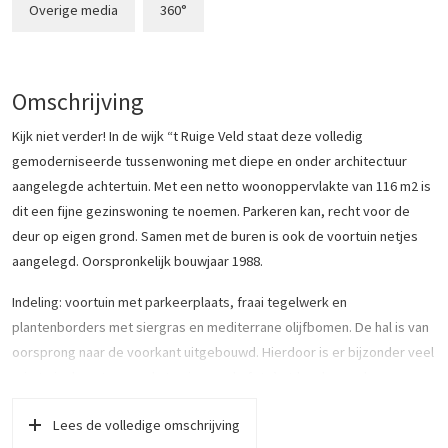
Overige media
360°
Omschrijving
Kijk niet verder! In de wijk “t Ruige Veld staat deze volledig
gemoderniseerde tussenwoning met diepe en onder architectuur
aangelegde achtertuin. Met een netto woonoppervlakte van 116 m2 is
dit een fijne gezinswoning te noemen. Parkeren kan, recht voor de
deur op eigen grond. Samen met de buren is ook de voortuin netjes
aangelegd. Oorspronkelijk bouwjaar 1988.
Indeling: voortuin met parkeerplaats, fraai tegelwerk en
plantenborders met siergras en mediterrane olijfbomen. De hal is van
oorsprong naar de voorkant uitgebouwd. Hierdoor is er bijzonder veel
ruimte in de entree zoals te zien op de foto’s. Ideaal voor de
kinderwagen, en fijn met het ontvangen van gasten. In de hal treffen
Lees de volledige omschrijving
we verder het luxe toilet, meterkast en trapopgang. Via een fraaie