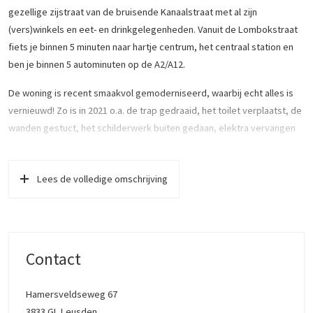
gezellige zijstraat van de bruisende Kanaalstraat met al zijn
(vers)winkels en eet- en drinkgelegenheden. Vanuit de Lombokstraat
fiets je binnen 5 minuten naar hartje centrum, het centraal station en
ben je binnen 5 autominuten op de A2/A12.
De woning is recent smaakvol gemoderniseerd, waarbij echt alles is
vernieuwd! Zo is in 2021 o.a. de trap gedraaid, het toilet verplaatst, de
wanden gestuct, het schilderwerk buiten gedaan, elektra vervangen
en extra groepen geplaatst, overal dubbelglas geplaatst, de wanden
en het dak geïsoleerd, een nieuwe vloer gelegd en een nieuwe
Lees de volledige omschrijving
keuken (inclusief nieuwe CV) geplaatst. De 1e verdieping heeft in 2019
een vergelijkbare make-over gehad.
Ben je op zoek naar een moderne woning met veel karakter? Dan is dit
je kans!
Contact
Indeling:
Hamersveldseweg 67
Begane grond:
3833 GL Leusden