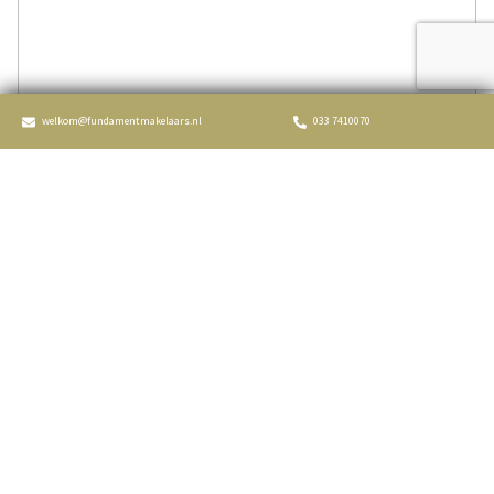
Inhoud
308 m³
Indeling
Aantal kamers
4 kamers (2 slaapkamers)
welkom@fundamentmakelaars.nl
033 7410070
Aantal badkamers
1 badkamer
Badkamervoorzieningen
Douche, wastafel
Aantal woonlagen
3
Voorzieningen
Dakraam, glasvezel kabel, natuurlijke
ventilatie, tv kabel
Energie
Energielabel
F
Isolatie
Dakisolatie, dubbel glas, muurisolatie