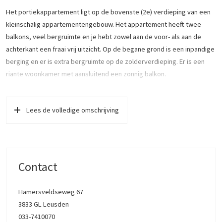
Het portiekappartement ligt op de bovenste (2e) verdieping van een
kleinschalig appartementengebouw. Het appartement heeft twee
balkons, veel bergruimte en je hebt zowel aan de voor- als aan de
achterkant een fraai vrij uitzicht. Op de begane grond is een inpandige
berging en er is extra bergruimte op de zolderverdieping. Er is een
riante woonkamer met aansluitend een zonnig balkon.
De indeling van dit appartement:
Begane grond:
Lees de volledige omschrijving
Via de afgesloten centrale hal kom je in het trappenhuis en algemene
ruimte met de bergingen.
2e verdieping:
Contact
Bij het binnenstappen in het appartement kom je in de ruime hal, de
centrale plek waaraan de volgende ruimten grenzen: een lichte en
royale slaapkamer, een kamer die in gebruik is als
Hamersveldseweg 67
kasten/studeerkamer, de toiletruimte, voorzien van een hangend
3833 GL Leusden
toilet en een fonteintje, de meterkast en de keuken.
033-7410070