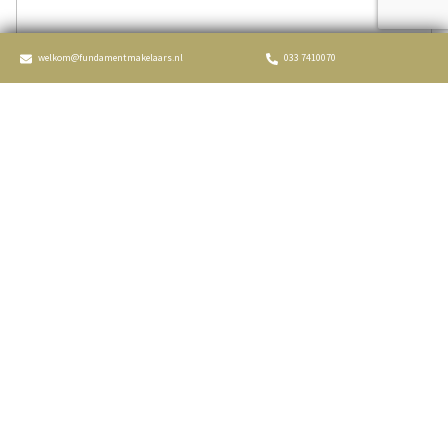
Inhoud
231 m³
welkom@fundamentmakelaars.nl
033 7410070
Indeling
Aantal kamers
3 kamers (2 slaapkamers)
Aantal badkamers
1 badkamer
Badkamervoorzieningen
Douche, wastafel
Aantal woonlagen
1
Voorzieningen
Natuurlijke ventilatie, tv kabel
Energie
Energielabel
G
Isolatie
Dubbel glas
Verwarming
Cv ketel