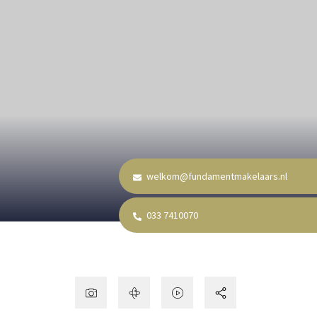
welkom@fundamentmakelaars.nl
033 7410070