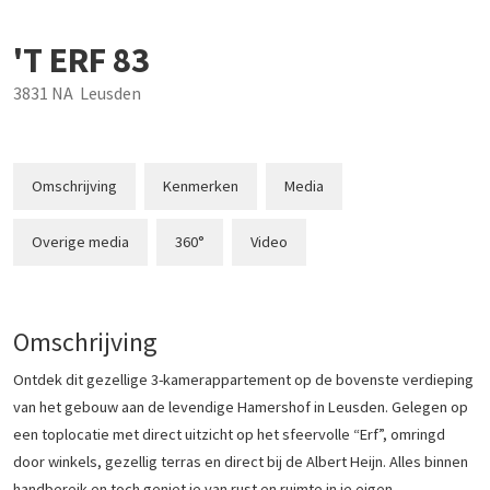
'T ERF
83
3831 NA
Leusden
Omschrijving
Kenmerken
Media
Overige media
360°
Video
Omschrijving
Ontdek dit gezellige 3-kamerappartement op de bovenste verdieping
van het gebouw aan de levendige Hamershof in Leusden. Gelegen op
een toplocatie met direct uitzicht op het sfeervolle “Erf”, omringd
door winkels, gezellig terras en direct bij de Albert Heijn. Alles binnen
handbereik en toch geniet je van rust en ruimte in je eigen