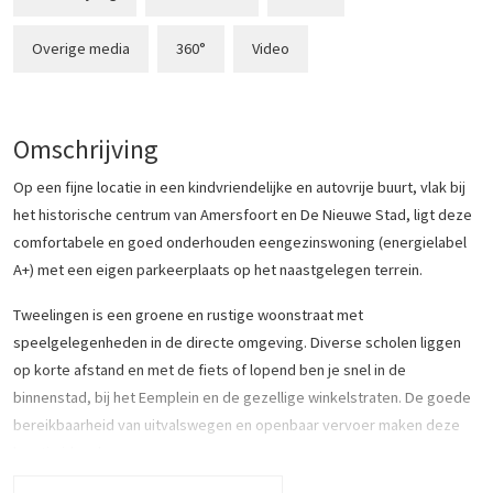
Overige media
360°
Video
Omschrijving
Op een fijne locatie in een kindvriendelijke en autovrije buurt, vlak bij
het historische centrum van Amersfoort en De Nieuwe Stad, ligt deze
comfortabele en goed onderhouden eengezinswoning (energielabel
A+) met een eigen parkeerplaats op het naastgelegen terrein.
Tweelingen is een groene en rustige woonstraat met
speelgelegenheden in de directe omgeving. Diverse scholen liggen
op korte afstand en met de fiets of lopend ben je snel in de
binnenstad, bij het Eemplein en de gezellige winkelstraten. De goede
bereikbaarheid van uitvalswegen en openbaar vervoer maken deze
locatie ideaal.