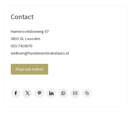
het populaire wandelgebied De Liniedijk, waar je heerlijk kunt
wandelen en genieten van de natuur. Scholen, winkels en openbaar
Contact
vervoer bevinden zich op korte afstand, waardoor je hier comfortabel
woont met alle voorzieningen binnen handbereik.
Hamersveldseweg 67
3833 GL Leusden
De Indeling is als volgt:
033-7410070
Via de voortuin en eigen oprit bereik je de entree van de woning. De
welkom@fundamentmakelaars.nl
hal biedt toegang tot de meterkast, garderoberuimte en een modern
uitgevoerde toiletruimte met wandcloset en fonteintje.
De leefruimte is bijzonder sfeervol en licht dankzij de grote
Afspraak maken
raampartijen aan de tuinzijde en de daklichten boven de woonkamer.
De fraaie houten vloer, rustige kleurstellingen en het hoge plafond
zorgen voor een ruimtelijk gevoel. De woonkamer biedt volop ruimte
voor een comfortabele zithoek met uitzicht op het groen van de
achtertuin.
Aan de voorzijde bevindt zich de open woonkeuken. De keuken heeft
een eigentijdse uitstraling met witte fronten, een warm tegelwerk als
achterwand en diverse inbouwapparatuur. De open verbinding met de