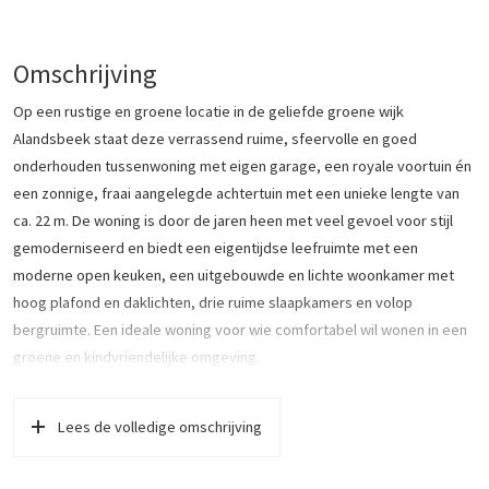
Omschrijving
Op een rustige en groene locatie in de geliefde groene wijk
Alandsbeek staat deze verrassend ruime, sfeervolle en goed
onderhouden tussenwoning met eigen garage, een royale voortuin én
een zonnige, fraai aangelegde achtertuin met een unieke lengte van
ca. 22 m. De woning is door de jaren heen met veel gevoel voor stijl
gemoderniseerd en biedt een eigentijdse leefruimte met een
moderne open keuken, een uitgebouwde en lichte woonkamer met
hoog plafond en daklichten, drie ruime slaapkamers en volop
bergruimte. Een ideale woning voor wie comfortabel wil wonen in een
groene en kindvriendelijke omgeving.
Alandsbeek is een groene en ruim opgezette woonwijk die
Lees de volledige omschrijving
bekendstaat om haar parkachtige karakter. De vele groenstroken,
volwassen bomen en speelvelden zorgen voor een rustige en
prettige leefomgeving voor jong en oud. Daarnaast grenst de wijk aan