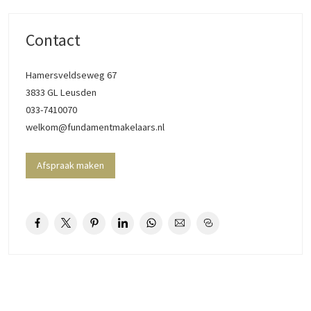
De indeling is als volgt: entree/ hal met meterkast, luxe toilet,
provisieruimte onder de trap, een riante slaapkamer met frans balkon
Contact
en badkamer met ligbad, douchehoek, en wastafelmeubel. Een hele
complete verdieping om te slapen of thuis te werken.
Hamersveldseweg 67
3833 GL Leusden
1e verdieping: overloop en toegang tot de zeer lichte woonkamer.
033-7410070
Wat direct opvalt is het grote zijraam wat voor fijne sfeer in de ruimte
welkom@fundamentmakelaars.nl
zorgt. Dan is er open keuken in L-vorm opgesteld. Door de jaren heen
is deze keuken verbeterd en voorzien van nieuwere apparatuur. Ook
hier is het grote raam een goede toevoeging ten opzichte van de
Afspraak maken
tussen maisonnettes.
2e verdieping: overloop met “study” en plaats voor de
wasmachine/droger. En een ware hotelsuite als slaapkamer. Door de
(halfopen) badkamer en toegang tot het dakterras is het hier heerlijk
toeven. De badkamer is voorzien van een fijne inloopdouche, toilet en
wastafelmeubel. Het op het zuidwesten gelegen dakterras biedt
plaats voor meerdere personen om te genieten van de ondergaande