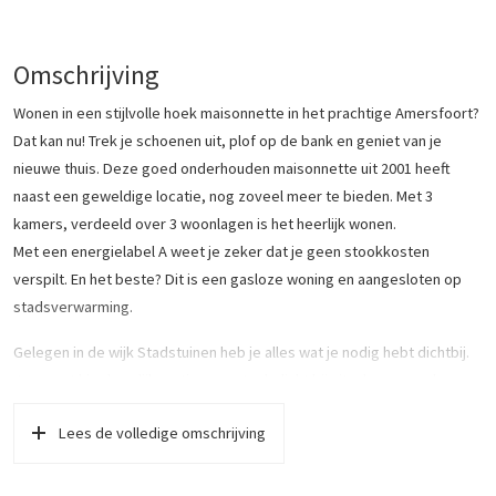
Omschrijving
Wonen in een stijlvolle hoek maisonnette in het prachtige Amersfoort?
Dat kan nu! Trek je schoenen uit, plof op de bank en geniet van je
nieuwe thuis. Deze goed onderhouden maisonnette uit 2001 heeft
naast een geweldige locatie, nog zoveel meer te bieden. Met 3
kamers, verdeeld over 3 woonlagen is het heerlijk wonen.
Met een energielabel A weet je zeker dat je geen stookkosten
verspilt. En het beste? Dit is een gasloze woning en aangesloten op
stadsverwarming.
Gelegen in de wijk Stadstuinen heb je alles wat je nodig hebt dichtbij.
Je woont hier heerlijk rustig, maar toch dicht bij uitvalswegen, dus
ideaal bereikbaar. De buurt ademt een ontspannen sfeer uit door de
Lees de volledige omschrijving
parkachtige opzet, waardoor je je direct thuis voelt. Liever de drukte
in? Dan sta je met 10 minuten in de historische binnenstad van
Amersfoort.